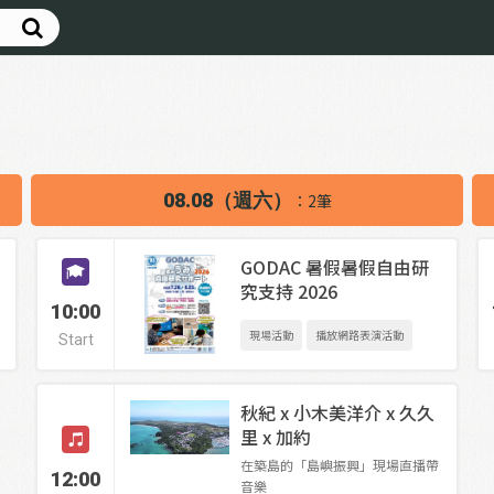
08.08（週六）
：2筆
GODAC 暑假暑假自由研
究支持 2026
10:00
現場活動
播放網路表演活動
Start
秋紀 x 小木美洋介 x 久久
里 x 加約
在築島的「島嶼振興」現場直播帶
12:00
音樂