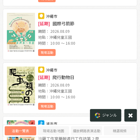
沖繩市
[延期]
國際弓箭節
期間： 2026.08.09
地點：沖繩兒童王國
時間： 10:00 〜 16:00
現場活動
沖繩市
[延期]
爬行動物日
期間： 2026.08.09
地點：沖繩兒童王國
時間： 10:00 〜 16:00
現場活動
ジャンル
浦添市
第一個琉球舞「舞蹈 ♪ 谷町前」
活動一覽表
現場活動 地圖
播放網路表演活動
精選視頻
沙羅工作室舉辦週日工作坊第 2 卷