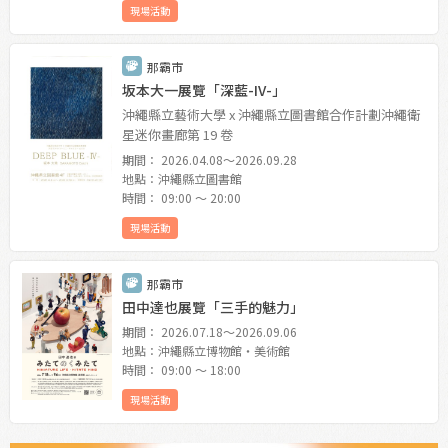
現場活動
那霸市
坂本大一展覽「深藍-IV-」
沖繩縣立藝術大學 x 沖繩縣立圖書館合作計劃沖繩衛
星迷你畫廊第 19 卷
期間： 2026.04.08〜2026.09.28
地點：沖繩縣立圖書館
時間： 09:00 〜 20:00
現場活動
那霸市
田中達也展覽「三手的魅力」
期間： 2026.07.18〜2026.09.06
地點：沖繩縣立博物館・美術館
時間： 09:00 〜 18:00
現場活動