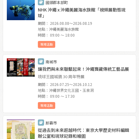
國頭郡本部町
NHK 沖繩 x 沖繩美麗海水族館「視頻展動態琉
球」
期間： 2026.08.08〜2026.08.19
地點：沖繩美麗海水族館
時間： 09:00 〜 18:00
現場活動
南城市
讓我們與未來聯繫起來！沖繩寶藏傳統工藝品展
琉球王國城鎮 30 周年特展
期間： 2026.07.25〜2026.10.12
地點：沖繩世界文化王國・玉泉洞
時間： 09:00 〜 17:30
現場活動
那霸市
從過去到未來超越時代：東京大學歷史材料編輯
辦公室和琉球記錄和繪圖