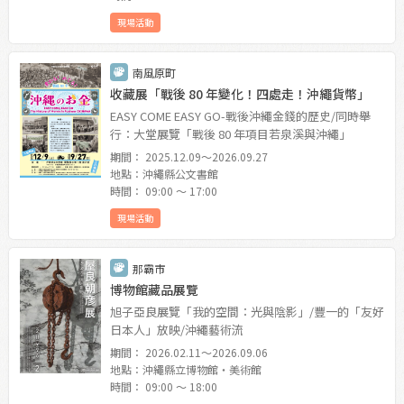
現場活動
南風原町
收藏展「戰後 80 年變化！四處走！沖繩貨幣」
EASY COME EASY GO-戰後沖繩金錢的歷史/同時舉
行：大堂展覽「戰後 80 年項目若泉溪與沖繩」
期間： 2025.12.09〜2026.09.27
地點：沖繩縣公文書館
時間： 09:00 〜 17:00
現場活動
那霸市
博物館藏品展覽
旭子亞良展覽「我的空間：光與陰影」/豐一的「友好
日本人」放映/沖繩藝術流
期間： 2026.02.11〜2026.09.06
地點：沖繩縣立博物館・美術館
時間： 09:00 〜 18:00