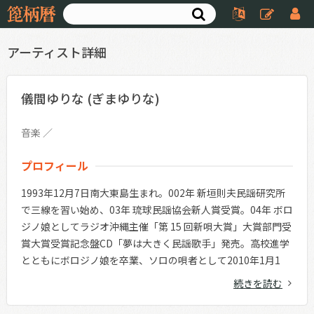
アーティスト詳細
儀間ゆりな (ぎまゆりな)
音楽
プロフィール
1993年12月7日南大東島生まれ。002年 新垣則夫民謡研究所
で三線を習い始め、03年 琉球民謡協会新人賞受賞。04年 ボロ
ジノ娘としてラジオ沖縄主催「第 15 回新唄大賞」大賞部門受
賞大賞受賞記念盤CD「夢は大きく民謡歌手」発売。高校進学
とともにボロジノ娘を卒業、ソロの唄者として2010年1月1
日、シングル『山原を歩く／いつまでもずっと…』でデビュ
続きを読む
ー。